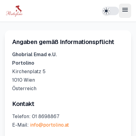
Zum Inhalt springen
menu
light_mode
Impressum
Angaben gemäß Informationspflicht
Ghobrial Emad e.U.
Portolino
Kirchenplatz 5
1010
Wien
Österreich
Kontakt
Telefon:
01 8698867
E-Mail:
info@portolino.at